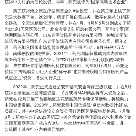
获得中关村的天使轮投资。同年，药兜被评为“国家高新技术企业”。
药兜获得海之康医疗健康基金的A轮投资，并在第二年上线了药
兜云大数据平台。2020年，药兜开展自营业务，数字化重构分销链
全链条、全渠道精细化运营管理，并在1月、4月和5月分别成立了药
兜(北京)国际医药公司、北京壹零柒陆药房有限公司、药兜(宁夏)互
联网医院有限公司、山东壹零柒陆药房连锁有限公司、聊城壹零柒
陆药房有限公司和广东壹零柒陆药房有限公司多家子公司。同年2
月，药兜加入国家市场监督管理总局“三保”行动，6月获得申万宏
源、南曦创投的B轮投资。2021年，药兜国际获批成为国内首家跨
境医药零售三方仓储企业，并在3月获得摩根士丹利领投的C轮投
资、成立重庆壹零柒陆医药科技有限公司。同年5月和6月，药兜还
获得了“专精特新小巨人企业”称号和“北京市跨境电商销售医药产品
试点企业”资质，备受同行关注。
2022年，药兜正式通过公安部信息安全等保三级认证，并在8月
获得香港地区批发牌照资格。10月获得MAH药品持有人资质之后，
药兜在12月开展了首都地区连花清瘟药品专项保供活动，持续助力
中国健康发展。2023年，药兜获颁中国信通院“卓信大数据计划”成
员证书，并与中通快递设立合资公司打造医药供应链新格局。7月和
8月，药兜主办了2023医药工业整合营销数字化高峰论坛和承办了第
三届互联网医药产业趋势论坛，持续助力中国医药行业发展，进一
步巩固了其在行业内的领导地位。