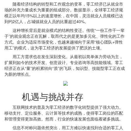
随着经济结构的转型和工作观念的变革，零工经济已从就业市
场的补充力量成长为重要的组成部分。数据显示，全球零工经济规
模正以年均15%以上的速度增长，在中国，灵活就业人员规模已达
到约2亿人，占城镇就业人员的比重超过40%。
这种增长背后是就业模式的结构性变迁。传统“一份工作干一辈
子”的就业观念正在瓦解，取而代之的是更加多元化、弹性化的工作
方式。企业为适应市场变化，也越来越倾向于采用“核心团队+弹性
用工”的模式，这为零工经济的发展提供了肥沃的土壤。
用工方需求也在发生深刻变化。从最初以简单体力劳动为主，
扩展到如今的技术开发、创意设计、专业咨询等高技能领域。零工
经济正在从“量”的积累转向“质”的飞跃，知识型、技能型零工正在成
为新的增长点。
机遇与挑战并存
互联网技术的普及为零工经济的数字化转型提供了强大动力。
移动支付、定位服务、云计算等技术的成熟，使得零工岗位的匹配
和管理变得更加高效。然而，行业的快速发展也面临着诸多挑战。
信息不对称问题依然突出，用工方难以快速找到合适的零工人