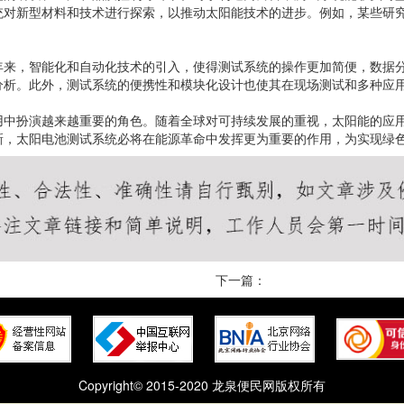
统对新型材料和技术进行探索，以推动太阳能技术的进步。例如，某些研
年来，智能化和自动化技术的引入，使得测试系统的操作更加简便，数据
分析。此外，测试系统的便携性和模块化设计也使其在现场测试和多种应
用中扮演越来越重要的角色。随着全球对可持续发展的重视，太阳能的应
新，太阳电池测试系统必将在能源革命中发挥更为重要的作用，为实现绿
下一篇：
Copyright© 2015-2020 龙泉便民网版权所有