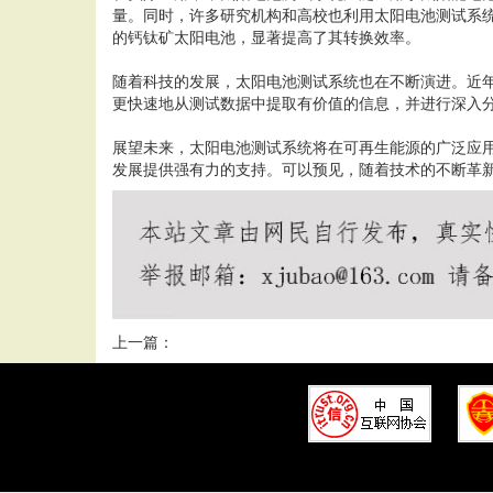
量。同时，许多研究机构和高校也利用太阳电池测试系
的钙钛矿太阳电池，显著提高了其转换效率。
随着科技的发展，太阳电池测试系统也在不断演进。近
更快速地从测试数据中提取有价值的信息，并进行深入
展望未来，太阳电池测试系统将在可再生能源的广泛应
发展提供强有力的支持。可以预见，随着技术的不断革
上一篇：